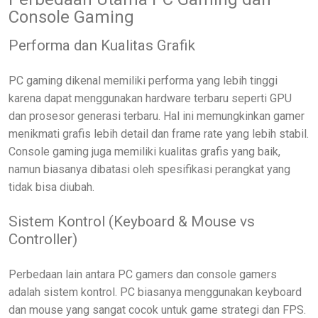
Console Gaming
Performa dan Kualitas Grafik
PC gaming dikenal memiliki performa yang lebih tinggi
karena dapat menggunakan hardware terbaru seperti GPU
dan prosesor generasi terbaru. Hal ini memungkinkan gamer
menikmati grafis lebih detail dan frame rate yang lebih stabil.
Console gaming juga memiliki kualitas grafis yang baik,
namun biasanya dibatasi oleh spesifikasi perangkat yang
tidak bisa diubah.
Sistem Kontrol (Keyboard & Mouse vs
Controller)
Perbedaan lain antara PC gamers dan console gamers
adalah sistem kontrol. PC biasanya menggunakan keyboard
dan mouse yang sangat cocok untuk game strategi dan FPS.