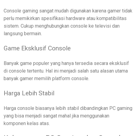
Console gaming sangat mudah digunakan karena gamer tidak
perlu memikirkan spesifikasi hardware atau kompatibilitas
sistem. Cukup menghubungkan console ke televisi dan
langsung bermain.
Game Eksklusif Console
Banyak game populer yang hanya tersedia secara eksklusif
di console tertentu. Hal ini menjadi salah satu alasan utama
banyak gamer memilih platform console.
Harga Lebih Stabil
Harga console biasanya lebih stabil dibandingkan PC gaming
yang bisa menjadi sangat mahal jika menggunakan
komponen kelas atas.