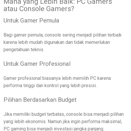
Mana yang Lebih Baik: PC Gamers
atau Console Gamers?
Untuk Gamer Pemula
Bagi gamer pemula, console sering menjadi pilihan terbaik
karena lebih mudah digunakan dan tidak memerlukan
pengetahuan teknis.
Untuk Gamer Profesional
Gamer profesional biasanya lebih memilih PC karena
performa tinggi dan kontrol yang lebih presisi.
Pilihan Berdasarkan Budget
Jika memiliki budget terbatas, console bisa menjadi pilihan
yang lebih ekonomis. Namun jika ingin performa maksimal,
PC gaming bisa menjadi investasi jangka panjang.