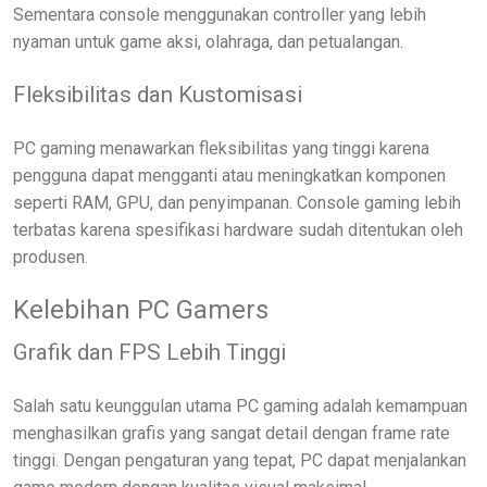
Sementara console menggunakan controller yang lebih
nyaman untuk game aksi, olahraga, dan petualangan.
Fleksibilitas dan Kustomisasi
PC gaming menawarkan fleksibilitas yang tinggi karena
pengguna dapat mengganti atau meningkatkan komponen
seperti RAM, GPU, dan penyimpanan. Console gaming lebih
terbatas karena spesifikasi hardware sudah ditentukan oleh
produsen.
Kelebihan PC Gamers
Grafik dan FPS Lebih Tinggi
Salah satu keunggulan utama PC gaming adalah kemampuan
menghasilkan grafis yang sangat detail dengan frame rate
tinggi. Dengan pengaturan yang tepat, PC dapat menjalankan