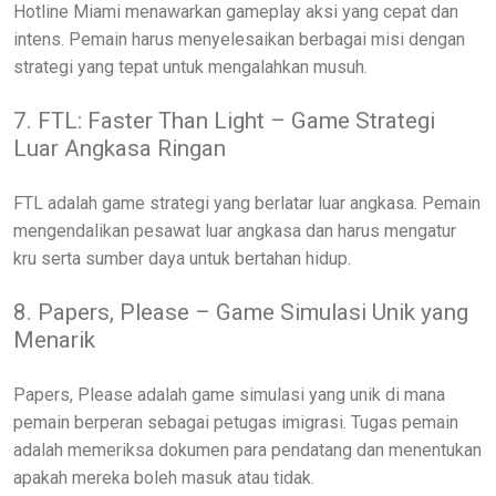
Hotline Miami menawarkan gameplay aksi yang cepat dan
intens. Pemain harus menyelesaikan berbagai misi dengan
strategi yang tepat untuk mengalahkan musuh.
7. FTL: Faster Than Light – Game Strategi
Luar Angkasa Ringan
FTL adalah game strategi yang berlatar luar angkasa. Pemain
mengendalikan pesawat luar angkasa dan harus mengatur
kru serta sumber daya untuk bertahan hidup.
8. Papers, Please – Game Simulasi Unik yang
Menarik
Papers, Please adalah game simulasi yang unik di mana
pemain berperan sebagai petugas imigrasi. Tugas pemain
adalah memeriksa dokumen para pendatang dan menentukan
apakah mereka boleh masuk atau tidak.