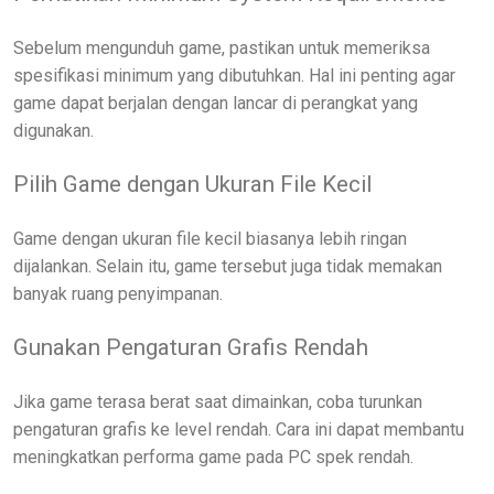
Sebelum mengunduh game, pastikan untuk memeriksa
spesifikasi minimum yang dibutuhkan. Hal ini penting agar
game dapat berjalan dengan lancar di perangkat yang
digunakan.
Pilih Game dengan Ukuran File Kecil
Game dengan ukuran file kecil biasanya lebih ringan
dijalankan. Selain itu, game tersebut juga tidak memakan
banyak ruang penyimpanan.
Gunakan Pengaturan Grafis Rendah
Jika game terasa berat saat dimainkan, coba turunkan
pengaturan grafis ke level rendah. Cara ini dapat membantu
meningkatkan performa game pada PC spek rendah.