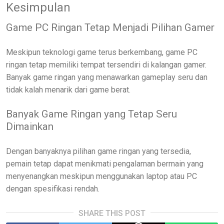
Kesimpulan
Game PC Ringan Tetap Menjadi Pilihan Gamer
Meskipun teknologi game terus berkembang, game PC
ringan tetap memiliki tempat tersendiri di kalangan gamer.
Banyak game ringan yang menawarkan gameplay seru dan
tidak kalah menarik dari game berat.
Banyak Game Ringan yang Tetap Seru
Dimainkan
Dengan banyaknya pilihan game ringan yang tersedia,
pemain tetap dapat menikmati pengalaman bermain yang
menyenangkan meskipun menggunakan laptop atau PC
dengan spesifikasi rendah.
SHARE THIS POST