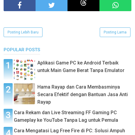
Posting Lebih Baru
Posting Lama
POPULAR POSTS
Aplikasi Game PC ke Android Terbaik
untuk Main Game Berat Tanpa Emulator
Hama Rayap dan Cara Membasminya
Secara Efektif dengan Bantuan Jasa Anti
Rayap
Cara Rekam dan Live Streaming FF Gaming PC
Gameplay ke YouTube Tanpa Lag untuk Pemula
Cara Mengatasi Lag Free Fire di PC: Solusi Ampuh