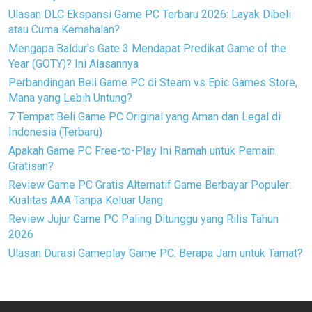
Ulasan DLC Ekspansi Game PC Terbaru 2026: Layak Dibeli
atau Cuma Kemahalan?
Mengapa Baldur's Gate 3 Mendapat Predikat Game of the
Year (GOTY)? Ini Alasannya
Perbandingan Beli Game PC di Steam vs Epic Games Store,
Mana yang Lebih Untung?
7 Tempat Beli Game PC Original yang Aman dan Legal di
Indonesia (Terbaru)
Apakah Game PC Free-to-Play Ini Ramah untuk Pemain
Gratisan?
Review Game PC Gratis Alternatif Game Berbayar Populer:
Kualitas AAA Tanpa Keluar Uang
Review Jujur Game PC Paling Ditunggu yang Rilis Tahun
2026
Ulasan Durasi Gameplay Game PC: Berapa Jam untuk Tamat?