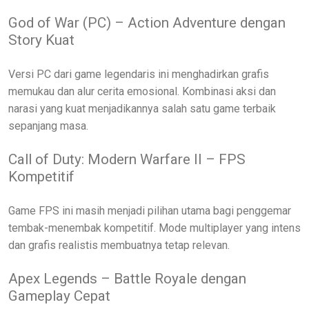
God of War (PC) – Action Adventure dengan
Story Kuat
Versi PC dari game legendaris ini menghadirkan grafis
memukau dan alur cerita emosional. Kombinasi aksi dan
narasi yang kuat menjadikannya salah satu game terbaik
sepanjang masa.
Call of Duty: Modern Warfare II – FPS
Kompetitif
Game FPS ini masih menjadi pilihan utama bagi penggemar
tembak-menembak kompetitif. Mode multiplayer yang intens
dan grafis realistis membuatnya tetap relevan.
Apex Legends – Battle Royale dengan
Gameplay Cepat