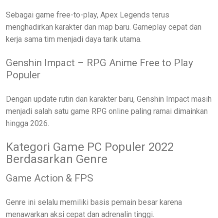
Sebagai game free-to-play, Apex Legends terus
menghadirkan karakter dan map baru. Gameplay cepat dan
kerja sama tim menjadi daya tarik utama.
Genshin Impact – RPG Anime Free to Play
Populer
Dengan update rutin dan karakter baru, Genshin Impact masih
menjadi salah satu game RPG online paling ramai dimainkan
hingga 2026.
Kategori Game PC Populer 2022
Berdasarkan Genre
Game Action & FPS
Genre ini selalu memiliki basis pemain besar karena
menawarkan aksi cepat dan adrenalin tinggi.