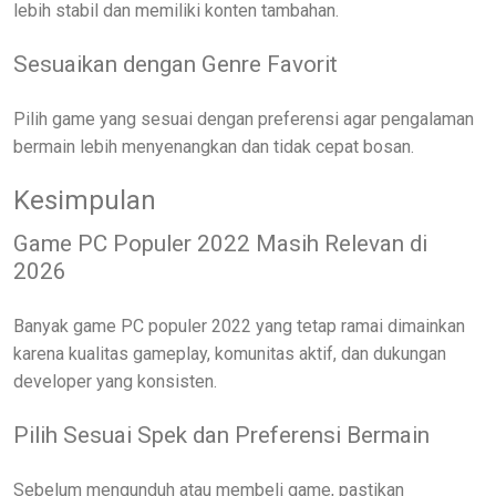
lebih stabil dan memiliki konten tambahan.
Sesuaikan dengan Genre Favorit
Pilih game yang sesuai dengan preferensi agar pengalaman
bermain lebih menyenangkan dan tidak cepat bosan.
Kesimpulan
Game PC Populer 2022 Masih Relevan di
2026
Banyak game PC populer 2022 yang tetap ramai dimainkan
karena kualitas gameplay, komunitas aktif, dan dukungan
developer yang konsisten.
Pilih Sesuai Spek dan Preferensi Bermain
Sebelum mengunduh atau membeli game, pastikan