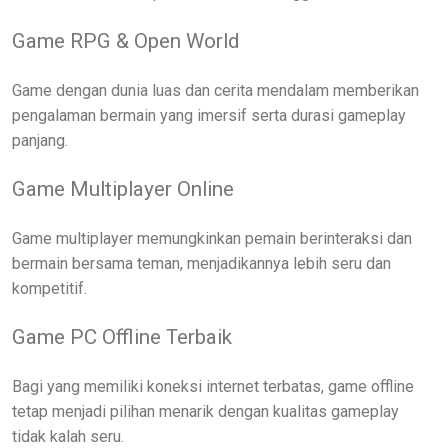
Game RPG & Open World
Game dengan dunia luas dan cerita mendalam memberikan
pengalaman bermain yang imersif serta durasi gameplay
panjang.
Game Multiplayer Online
Game multiplayer memungkinkan pemain berinteraksi dan
bermain bersama teman, menjadikannya lebih seru dan
kompetitif.
Game PC Offline Terbaik
Bagi yang memiliki koneksi internet terbatas, game offline
tetap menjadi pilihan menarik dengan kualitas gameplay
tidak kalah seru.