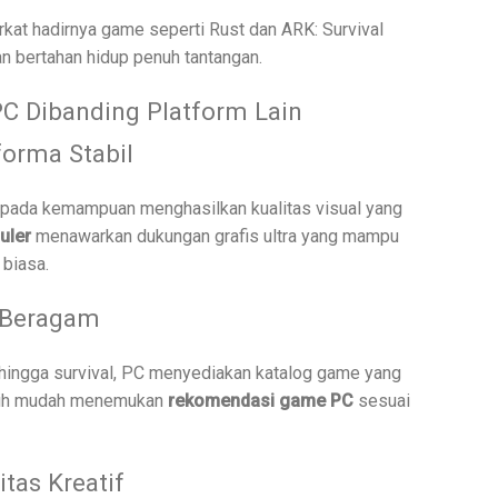
kat hadirnya game seperti Rust dan ARK: Survival
bertahan hidup penuh tantangan.
C Dibanding Platform Lain
forma Stabil
 pada kemampuan menghasilkan kualitas visual yang
uler
menawarkan dukungan grafis ultra yang mampu
biasa.
 Beragam
i, hingga survival, PC menyediakan katalog game yang
ebih mudah menemukan
rekomendasi game PC
sesuai
as Kreatif