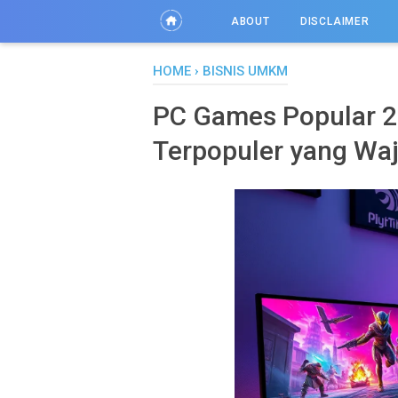
ABOUT
DISCLAIMER
HOME
›
BISNIS UMKM
PC Games Popular 2
Terpopuler yang Wa