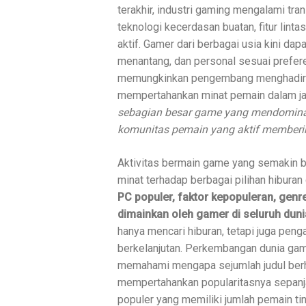
terakhir, industri gaming mengalami tran
teknologi kecerdasan buatan, fitur lin
aktif. Gamer dari berbagai usia kini da
menantang, dan personal sesuai prefere
memungkinkan pengembang menghadirka
mempertahankan minat pemain dalam ja
sebagian besar game yang mendominasi
komunitas pemain yang aktif member
Aktivitas bermain game yang semakin
minat terhadap berbagai pilihan hiburan 
PC populer, faktor kepopuleran, genr
dimainkan oleh gamer di seluruh duni
hanya mencari hiburan, tetapi juga peng
berkelanjutan. Perkembangan dunia gam
memahami mengapa sejumlah judul berhas
mempertahankan popularitasnya sepanja
populer yang memiliki jumlah pemain ti