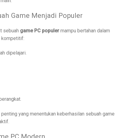
main.
uah Game Menjadi Populer
at sebuah
game PC populer
mampu bertahan dalam
 kompetitif:
 dipelajari.
perangkat.
tor penting yang menentukan keberhasilan sebuah game
ktif.
ame PC Modern