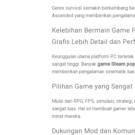
Genre survival semakin berkembang ber
Ascended yang memberikan pengalaman 
Kelebihan Bermain Game P
Grafis Lebih Detail dan Per
Keunggulan utama platform PC terletak
sangat tinggi. Banyak
game Steam pop
memberikan pengalaman sinematik luar 
Pilihan Game yang Sangat
Mulai dari RPG, FPS, simulasi, strateg
sangat luas. Hal ini membuat gamer l
minat mereka.
Dukungan Mod dan Komunit